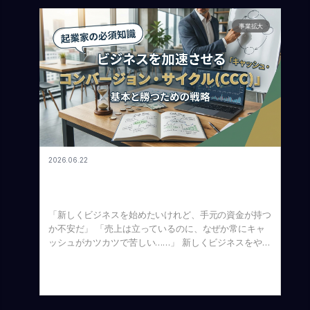
験」×「自分の好み」×「外部のきっかけ」 志を育てる
ら、WEB上で目にした広告をユーザーがクリックすれ
ための第一段階は、その元となる「種」を見つけること
ば、そのまま直接コンバージョン（購買や申し込み）へ
事業拡大
です。私の経験上、この種は以下の3つの要素が化学反
繋げることができるからです。 テレビCM：認知目的
応を起こしたときに生まれます。 自分が歩んできた過
一方で、テレビCMなどは比較的「認知（アテンショ
去の延長線上にあり、なおかつ自分の好みに合致するも
ン）」を目的としたものが多くなります。そのプロダク
の。そこに外部からの刺激やチャンスといった「きっか
トやサービスについて詳しく説明するのではなく、あえ
け」がポッと降ってきたとき、「ちょっとこれを始めて
て抽象的な表現や描写をすることで、ブランドのイメー
みようかな」という小さな種が心の中に芽生えます。
ジ作りを行うケースが目立ちます。 今回のメインテー
そして、この種が生まれる確率は、あなたの「動く量」
マである「認知広告」は、まさにこのテレビCM側の役
に完全に比例します。 心の中に種をたくさん蒔くため
割を指します。 認知広告の最大の弱点は「計測の難し
には、とにかく打数を打たなければなりません。 こう
さ」 では、なぜ多くの起業家やスタートアップが認知
2026.06.22
した打席に立つ回数をどんどん増やし、行動を繰り返し
広告を避けたがるのでしょうか。理由はシンプルで、効
【起業家の必須知識】ビジネスを加速させる「キャッシ
ていくことで、化学反応のチャンスが増え、志の種が
果の計測が非常に難しいからです。 WEB広告であれ
ュ・コンバージョン・サイクル（CCC）」の基本と勝つ
次々と形になっていくのです。 「行動」によって自分
ば、「何回ユーザーに表示されて（インプレッショ
ための戦略
を洗脳し、種を大きな志へと育てる 一度心の中に
ン）」「何人がクリックし」「そのうち何人が購入した
「新しくビジネスを始めたいけれど、手元の資金が持つ
「種」ができたら、次のフェーズはその種を大きく育て
か」が明確な数値として分かります。そのため、かけた
か不安だ」 「売上は立っているのに、なぜか常にキャ
て「志」へと昇華させるプロセスです。これこそが、冒
費用に対する効果（ROI）がダイレクトに算出できま
ッシュがカツカツで苦しい……」 新しくビジネスをやっ
頭でお伝えした「自分を洗脳する」という作業にほかな
す。 しかし、認知広告はブランディングやイメージ向
たり、起業したりする場合に、絶対に把握しておかなけ
りません。 自分を洗脳するといっても、怪しいマイン
上を狙う抽象的なアプローチであるため、そこから実際
ればならない非常に重要なコンセプトがあります。それ
ドコントロールを行うわけではありません。ここでも鍵
に購買へ繋がったのかどうかの因果関係が見えにくいの
が「キャッシュ・コンバージョン・サイクル
となるのは、やはり「とにかく動くこと」です。 具体
です。 「効果が分からないものに、貴重な資金は使え
（CCC）」です。 自分自身のビジネスにおけるキャッ
的には、芽生えた種に対して、以下のような行動を徹底
ない」 特に資金に余裕がない起業初期やスタートアッ