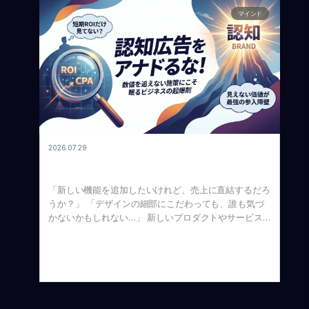
マインド
2026.07.29
認知広告を侮るな！数値を追えない施策にこそ眠るビジ
ネスの起爆剤
「新しい機能を追加したいけれど、売上に直結するだろ
うか？」 「デザインの細部にこだわっても、誰も気づ
かないかもしれない…」 新しいプロダクトやサービス
を立ち上げる際、私たちはつい目に見える費用対効果
（ROI）を気にしてしまいます。論理的に考えれば、無
駄なコストを徹底的に排除するのは当然の判断です。
しかし、成功するビジネスの裏には、短期的なROIをあ
えて無視した「圧倒的なこだわり」が隠されていること
が少なくありません。そしてこれは、マーケティングに