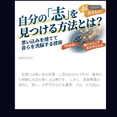
おける「広告の役割」にも全く同じことが言えます。
今回は、WEB広告のように直接的な数字が見えにくい
マインド
「認知広告」をテーマに、なぜこれを侮ってはいけない
のか、その本質的な価値についてお話しします。 本記
事は、Voicyの「No. 353 認知広告を侮るな」を基に書
いています。 広告の基礎を学ぶ！有名なフレームワー
ク「アイドマ（AIDMA）」とは？ まず前提として、広
告には色々な種類があり、それぞれ目的が異なります。
これらを理解する上で非常に有名なフレームワークが
「アイドマ（AIDMA）」です。 これは、ユーザーや消
費者が物を買うまでのプロセスを5つの段階に分けたも
2026.07.27
のです。 何も知らなかった人が、まずそのプロダクト
自分の「志」を見つける方法とは？思い込みを捨てて自
やサービスを「認知」し、それに「関心」を持って、
らを洗脳する技術
「欲しい」という欲求に変わり、それを「記憶」して、
「起業には熱い志が必要」と思われがちですが、最初か
最終的に購入という「行動」を起こす。消費者はこのよ
ら明確な大志を抱く人は稀です。 しかし、新規事業の
うなプロセスを辿ると言われています。 そして、世の
成功に「思い」が不可欠なのも事実。では、その志はど
中の広告は、「このプロセスのどこをターゲットにして
う見つければいいのか？ 結論から言うと、志は「見つ
いるか」「何を目的としているか」によって内容が大き
けるもの」ではなく、行動によって「作るもの」です。
く変わってきます。 「WEB広告」と「テレビCM」で
今回は私の経験をベースに、志の「種」を生み出し、自
見る目的の違い 分かりやすい例を挙げてみましょう。
らを洗脳して本物の志へと育てるプロセスをお話ししま
WEB広告（SNS広告など）：アクション目的 WEB上の
す。 本記事は、Voicyの「No. 352 自分の志を見つける
SNS広告などは、最終ステップである「アクション
方法」を基に書いています。 志の源泉＝「過去の経
（行動）」を目的としているものが大半です。なぜな