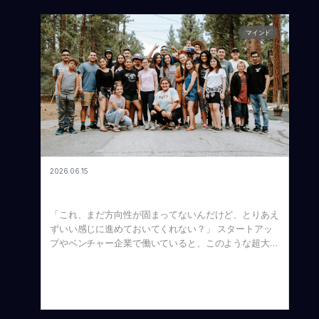
シュ・コンバージョン・サイクルがどのくらいなのかを
的に積み重ねていきます。 特に効果的なのが、「人に
プの場合、認知広告にはお金をかけないというのが一般
あらかじめ把握しておくことは、企業の生存率を劇的に
話しまくる」という行動です。自分の頭の中にあるアイ
的なセオリーになっています。 短期的なROIを無視した
高めることに繋がります。 本記事は、Voicyの「No.
デアを何度も口に出して他人に説明していると、不思議
マインド
先に生まれる「認知広告」の驚くべき効果 しかし、数
351 キャッシュ・コンバージョン・サイクルとは」を基
なことに、語っている自分自身が一番その内容に納得
字で測りにくいからといって、認知広告に効果がないわ
に書いています。 キャッシュ・コンバージョン・サイ
し、熱量を帯びていくようになります。 このように、
けではありません。 WEB広告（アクション目的）の世
クル（CCC）とは何か？ キャッシュ・コンバージョ
種の方向性に向けて自ら泥臭く動き続けることで、最初
界では、常にCPA（Cost Per Action：顧客獲得単価）
ン・サイクル（CCC）とは、端的に言うと「お金が出
は小さかったはずの種が、だんだんと「自分にとって本
という指標と向き合います。これは、1人のユーザーに
ていってから、戻ってくるまでの時間（日数）」のこと
当の志」へと変化していきます。動けば動くほど、嘘偽
アクション（購買や問い合わせなど）を起こしてもらう
です。 言葉の通り、仕入れや製造のために現金を支払
りのない熱い思いが自分の中に定着し、結果として「自
ためにかかったコストのことです。 通常、私たちは
ってから、最終的に売上として現金が手元に回収される
らの行動によって、自分自身が洗脳されていく」という
「どんな訴求をするか」「どんなクリエイティブにする
までにどれくらいの時間がかかるか、という時間的なサ
状態が作り出されるのです。 まとめ：動いた分だけ、
か」と試行錯誤しながら、泥臭くこのCPAを下げようと
イクルを指します。 分かりやすい具体例：バーのビー
志は強固になる ここまでの内容をまとめます。 まず、
します。 ここに、効果的な「認知広告」が掛け合わさ
ル販売 例えば、私がバーを経営しているとしましょ
2026.06.15
最初から立派な志を探そうとする必要はありません。ま
るとどうなるか。 あらかじめ認知広告によってブラン
【スタートアップ経営】無茶振りを怖がるな！解像度が
う。お店でビールを販売する場合のサイクルを、日を追
ずはいろいろと行動を起こしてみることで、志の「種」
ドイメージや信頼度（ブランディング）が向上している
低いミッションを丸投げされた時こそ成長のチャンス
ってシミュレーションしてみます。 この場合、ビール
が見つかります。 そして、その種が見つかったら、今
と、ユーザーの心理的ハードルが下がり、結果として
「これ、まだ方向性が固まってないんだけど、とりあえ
を買うために払ったお金が、巡り巡って最終的にキャッ
度はその種の方向に向けてさらに動きまくってみるので
WEB広告側のCPAもグッと下がるという相乗効果が生
ずいい感じに進めておいてくれない？」 スタートアッ
シュとして戻ってくるまでに「1ヶ月」かかっているこ
す。人に話し、計画を練り、実践を繰り返す。そのプロ
まれるのです。それだけでなく、ブランド価値が高まる
プやベンチャー企業で働いていると、このような超大雑
とになります。つまり、このバーのビジネスにおけるキ
セスの結果として、自分自身が良い意味で洗脳され、気
ことで、商品の単価（価格）を上げることすら可能にな
把な、いわゆる「無茶振り」をされることが日常茶飯事
ャッシュ・コンバージョン・サイクルは「1ヶ月」とい
付けばそこには世界を変えるような熱い思いや、ブレな
ります。 短期的なROIだけを見ていると、認知広告は
ですよね。 特に、20代や30代前半という若さでスター
うことになります。 業種によってCCCが「めちゃくち
い大きな志が確立されています。 「志がないから動け
「非効率」と判断されて終わりです。しかし、長期的な
トアップの経営層（CxO）に就任したり、自ら起業した
ゃ長い」ビジネスの裏側 ビジネスの特性によって、こ
ない」のではなく、「動くからこそ志が作られる」ので
ブランド価値や他社との圧倒的な差別化は、こうした一
りした経験の浅いフェーズでは、「タスクの粒度が粗す
のキャッシュ・コンバージョン・サイクルは大きく異な
す。まずは小さな一歩から、とにかく動き出してみまし
見すると非効率に思える投資や「こだわり」からこそ生
ぎる」「具体的に何をすればいいか分からない」と恐怖
ります。私の最初のキャリアは「商社」だったのです
ょう！ ワンポイント英語スラング「Run-in」 今日のワ