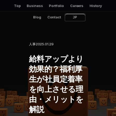
Top
Business
Portfolio
Careers
History
Blog
Contact
JP
EN
人事
2025.01.29
給料アップより
効果的？福利厚
生が社員定着率
を向上させる理
由・メリットを
解説