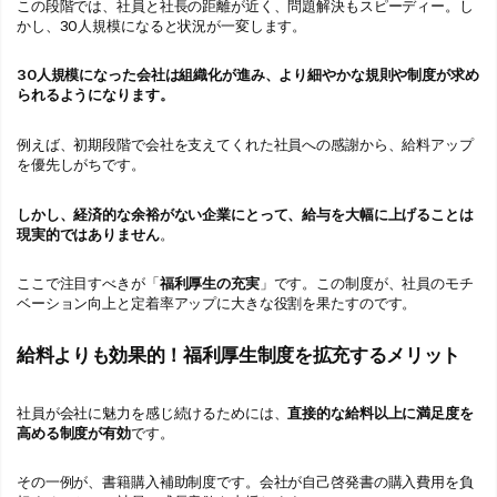
この段階では、社員と社長の距離が近く、問題解決もスピーディー。し
かし、30人規模になると状況が一変します。
30人規模になった会社は組織化が進み、より細やかな規則や制度が求め
られるようになります。
例えば、初期段階で会社を支えてくれた社員への感謝から、給料アップ
を優先しがちです。
しかし、経済的な余裕がない企業にとって、給与を大幅に上げることは
現実的ではありません
。
ここで注目すべきが「
福利厚生の充実
」です。この制度が、社員のモチ
ベーション向上と定着率アップに大きな役割を果たすのです。
給料よりも効果的！福利厚生制度を拡充するメリット
社員が会社に魅力を感じ続けるためには、
直接的な給料以上に満足度を
高める制度が有効
です。
その一例が、書籍購入補助制度です。会社が自己啓発書の購入費用を負