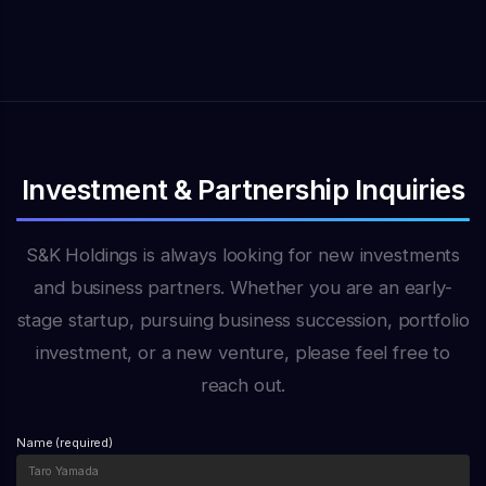
まれるのです。 まとめ：長期的な視点がビジネスを強
を感じてしまうこともあると思います。 しかし、結論
が、商社というビジネスは、キャッシュ・コンバージョ
ンポイントスラングは 「Run-in」 です。 「run（走
固にする ビジネスである以上、最終的に利益を出すこ
からお伝えすると、スタートアップにおいて「無茶振
ン・サイクルがめちゃくちゃ長いという特徴がありま
る）」と「in（中へ）」が組み合わさった言葉なので、
とは不可欠です。しかし、「費用対効果が見えにくいか
り」を怖がる必要は一切ありません。むしろ、どんどん
す。なぜ長くなってしまうのか、一般的な商社のインポ
そのまま文字通り捉えると「駆け込む」といった意味に
ら」という理由だけで認知広告やブランディングをすべ
無茶振りをして、される環境に飛び込むべきなのです。
ート（輸入）ビジネスを例に、細かく流れを見てみまし
なりますが、スラング（名詞）としては「ケンカ」「言
て排除してしまうと、価格競争に巻き込まれるだけの、
本記事は、Voicyの「No. 350 無茶振りを怖がるな」を
ょう。 1. 特注品（ローカライズ）の仕入れと独占契約
い争い」「もめ事」といった意味でよく使われます。
尖りのないビジネスになってしまいます。 短期的な結
基に書いています。 なぜスタートアップでは「無茶振
商社は海外から大量のものを買い、それを日本に持って
例えば、以下のように使います。 He had a run-in
果に一喜一憂せず、長期的な収益性を見据えて「認知」
り」が当たり前のように発生するのか？ スタートアッ
きて販売します。ここでポイントとなるのが、単に既存
with his neighbor over the loud music last night.
や「こだわり」に投資すること。これこそが、競合他社
プを経営していると、自分よりもはるかに経験値が高
のものを買うだけでなく、日本の規格に合わせたり、マ
（彼は昨日の夜、大音量の音楽をめぐって近所の人とも
が簡単に模倣できない強力な参入障壁を作るための、真
Investment & Partnership Inquiries
く、年齢も一回り、二回り上の優秀な人を雇うケースが
ーケティングの特性に合わせたりして、商品を特注（ロ
め事になった。） 「have a run-in with 〜」の形で
の投資戦略と言えるでしょう。 ワンポイント英語スラ
普通にあります。もちろん「年齢＝仕事ができる」とい
ーカライズ）して仕入れる点です。さらに、他社に商品
「〜と衝突する・言い争う」という意味になります。日
ング「Juice」 今日のワンポイントスラングは
うわけではないので人にもよりますが、一定の経験があ
が流れないように「独占契約」を締結して一括で買い付
常会話や海外のニュースなどでも時折耳にする表現です
「Juice（ジュース）」 です。 日本語で「ジュース」
S&K Holdings is always looking for new investments
って、とりわけベンチャー企業に慣れている人（ベンチ
けます。 2. サプライヤーへの材料費「前払い」 このよ
ので、ぜひニュアンスを含めて覚えてみてくださいね。
と言うと果汁飲料などを思い浮かべますが、アメリカの
ャー慣れしている人）というのは、「ミッションの解像
うな最初の取引の場合、海外のサプライヤーから「前払
投資・協業・新規事業支援のご相談 石垣島・宮古島・
and business partners. Whether you are an early-
ストリートやカジュアルな会話では、「エネルギー」
度がかなり低い状態」であっても、タスクを丸投げで受
いで（材料費を）支払ってくれ」と要求されるケースが
ドバイを拠点に、ベンチャーファンド運営・起業支援・
「パワー」「（内から湧き出るような）影響力や政治
stage startup, pursuing business succession, portfolio
けることができるのです。 実際に、スタートアップの
多々あります。まずは、数ヶ月後に完成する商品の「材
システム開発を行っています。お気軽にどうぞ。 お問
力」といった意味のスラングとしてよく使われます。
現場で飛び交う「解像度の低い無茶振り」の具体例をい
料費」を先に出して支払わなければなりません。メーカ
い合わせフォームへ →
investment, or a new venture, please feel free to
例えば、以下のように使います。 The new manager
くつか挙げてみましょう。 どうでしょうか。「流石に
ーはそのお金を使ってようやく材料を仕入れ、生産を開
has the juice to make big changes in […]
reach out.
流度が粗すぎるのでは？」と思うかもしれませんが、ベ
始します。 3. 海上輸送と日本国内での検品・納品 生産
ンチャー慣れしている一定の経験がある人なら、このく
が完了した商品を、今度はコンテナに乗せて海を渡り、
らいの流度でも十分に仕事を回していくことができま
日本へ運ぶことになります。この海上輸送のプロセスだ
Name (required)
す。 「完璧なタスク」を求めてしまう若手社長やサラ
けで、場所によっては1〜2ヶ月の時間がかかってしまい
リーマン脳の盲点 一方で、自分自身がサラリーマンと
ます。日本に到着した後も、すぐに現金化できるわけで