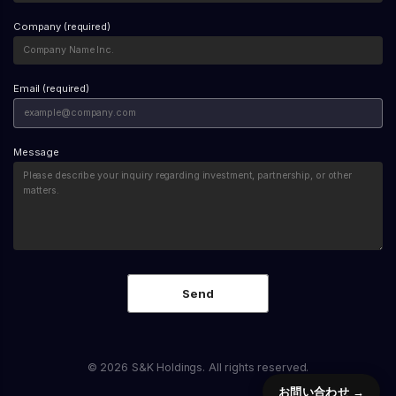
しての経験があまりない状態で起業した若い社長など
はありません。倉庫に一度入れてから仕分けを行い、そ
は、「ちゃんとタスクまで細かく落とし込んで、明確な
こから各店舗や取引先にようやく納品されます。 4. 数
Company (required)
指示書を作ってからじゃないとメンバーに渡してはいけ
ヶ月の売掛期間と「半年〜1年後」の現金回収 納品が完
ない」と思い込んでいるケースが非常に多いです。 指
了した後、さらに数ヶ月の売掛期間（支払いサイト）を
示を出す側としても、「何が返ってくるか分からないか
経て、最終的にお客さんからお金が支払われます。最初
Email (required)
ら、大雑把に投げるのが怖い」という気持ちはとてもよ
の材料費を支払ってから、最終的に自分の手元にお金が
く分かります。 しかし、スタートアップが経験豊富な
戻ってくるまでに、半年後や、下手したら1年後という
メンバーを高給で雇っている場合、彼らに求めているの
こともザラにあるのが現実です。 5. 商社ビジネスに莫
は「言われた作業をこなすこと」ではありません。「そ
大な運転資金が必要な理由 キャッシュ・コンバージョ
Message
のレベル（流度が粗い状態）で考えるところからやって
ン・サイクルが長いということは、それだけ「事前の投
もらう」ために、高いお金を払っているはずなのです。
資」が必要になるということです。つまり、売上が立つ
大企業であれば、具体的な指示がないまま無茶振りをす
ずっと前の段階から、材料費や輸送費を立て替え続けら
ると「マネジメントができていない」「指示が不適切
れるだけの莫大な運転資金（手元キャッシュ）がなけれ
だ」と怒られることもあるでしょう。しかし、スタート
ば破綻してしまうビジネス、ということになります。だ
アップやベンチャーへ転職・起業したフェーズにおいて
からこそ、商社という業態には大きな資金力が必要不可
は、無茶振りを怖がるのはナンセンスです。むしろ大雑
欠なのです。 起業家が狙うべき「CCCがマイナス」の
把なミッションを歓迎するマインドが求められます。
ビジネス戦略 資金力が潤沢にないスタートアップや、
無茶振りをハックする！解像度を上げていく「巻き込み
個人が新しく起業する場合、商社のようにCCCが長い
型」仕事術 では、実際に流度の粗い無茶振りを受けた
ビジネスに手を出すのは非常に危険です。手元資金が尽
時、または自分が無茶振りをする時は、どのようにプロ
きれば、どれだけ黒字であっても「黒字倒産」してしま
ジェクトを進めていけばいいのでしょうか。 コツは、
うからです。 では、どのようなビジネスを狙うべきな
© 2026 S&K Holdings. All rights reserved.
「一旦無茶振りを受け止めて、一緒に解像度を上げてい
のでしょうか。それは、キャッシュ・コンバージョン・
お問い合わせ →
く」というプロセスを踏むことです。 ① まずは「粗い
サイクルが「短い」、あるいは「マイナス」のビジネス